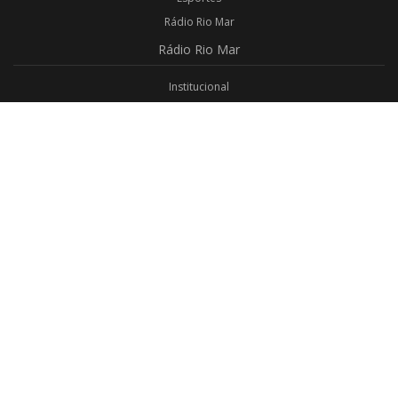
Rádio Rio Mar
Rádio
Rio Mar
Institucional
Promoções
Privacidade
Aplicativo Android
Aplicativo iOS
Login
Webmail
Programas
Todos os Programas
Jornalismo
Religioso
Educativo
Programação Completa