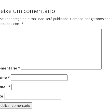
eixe um comentário
seu endereço de e-mail não será publicado.
Campos obrigatórios sã
arcados com
*
omentário
*
ome
*
-mail
*
te