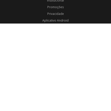
Institucional
Promoções
Privacidade
Aplicativo Android
Aplicativo iOS
Login
Webmail
Programas
Todos os Programas
Jornalismo
Religioso
Educativo
Programação Completa
Contato
Formulário
Facebook