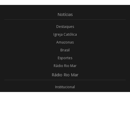
Notícias
Destaques
Igreja Católica
Amazonas
Brasil
Esportes
Rádio Rio Mar
Rádio
Rio Mar
Institucional
Promoções
Privacidade
Aplicativo Android
Aplicativo iOS
Login