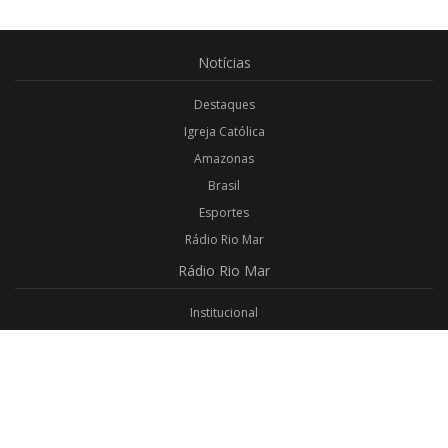
Notícias
Destaques
Igreja Católica
Amazonas
Brasil
Esportes
Rádio Rio Mar
Rádio
Rio Mar
Institucional
Promoções
Privacidade
Aplicativo Android
Aplicativo iOS
Login