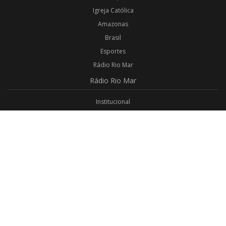
Igreja Católica
Amazonas
Brasil
Esportes
Rádio Rio Mar
Rádio
Rio Mar
Institucional
Promoções
Privacidade
Aplicativo Android
Aplicativo iOS
Login
Webmail
Programas
Todos os Programas