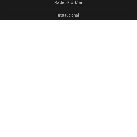
Rádio
Rio Mar
Institucional
Promoções
Privacidade
Aplicativo Android
Aplicativo iOS
Login
Webmail
Programas
Todos os Programas
Jornalismo
Religioso
Educativo
Programação Completa
Contato