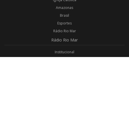
Amazonas
Brasil
Esportes
Rádio Rio Mar
Rádio
Rio Mar
Institucional
Promoções
Privacidade
Aplicativo Android
Aplicativo iOS
Login
Webmail
Programas
Todos os Programas
Jornalismo