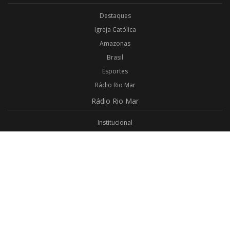
Destaques
Igreja Católica
Amazonas
Brasil
Esportes
Rádio Rio Mar
Rádio
Rio Mar
Institucional
Promoções
Privacidade
Aplicativo Android
Aplicativo iOS
Login
Webmail
Programas