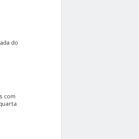
mada do
os com
 quarta