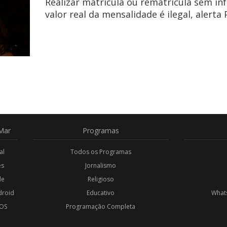
Realizar matrícula ou rematrícula sem in
valor real da mensalidade é ilegal, alerta
Mar
Programas
al
Todos os Programas
es
Jornalismo
de
Religioso
droid
Educativo
Whats
iOS
Programação Completa