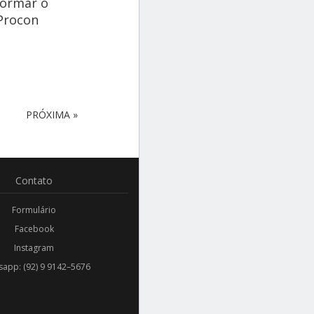
formar o
 Procon
PRÓXIMA »
Contato
Formulário
Facebook
Instagram
app: (92) 9 9142–5676