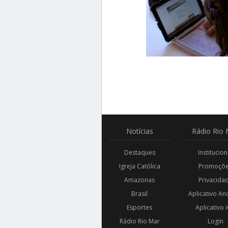
Notícias
Rádio
Rio 
Destaques
Institucion
Igreja Católica
Promoçõ
Amazonas
Privacida
Brasil
Aplicativo An
Esportes
Aplicativo 
Rádio Rio Mar
Login