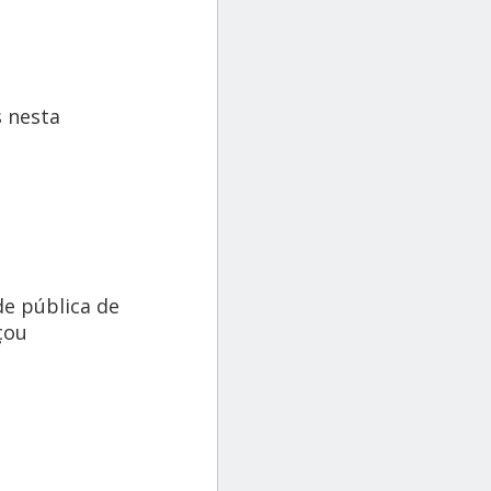
s nesta
de pública de
çou