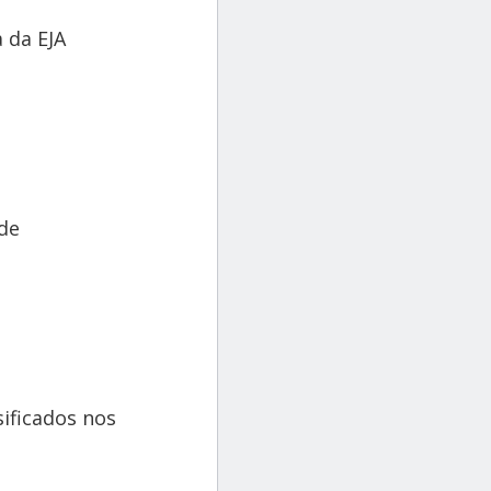
 da EJA
 de
sificados nos