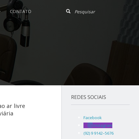
CONTATO
REDES SOCIAIS
o ar livre
iária
Facebook
Instagram
(92) 9 9142–5676