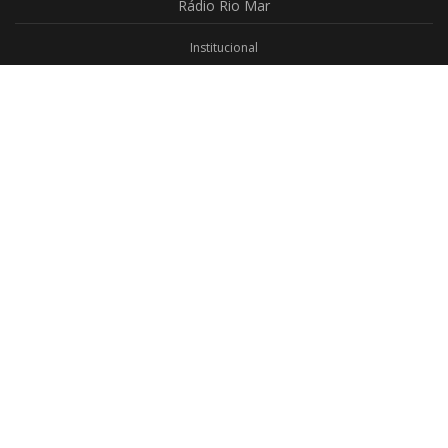
Rádio
Rio Mar
Institucional
Promoções
Privacidade
Aplicativo Android
Aplicativo iOS
Login
Webmail
Programas
Todos os Programas
Jornalismo
Religioso
Educativo
Programação Completa
Contato