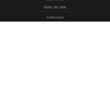
Rádio
Rio Mar
Institucional
Promoções
Privacidade
Aplicativo Android
Aplicativo iOS
Login
Webmail
Programas
Todos os Programas
Jornalismo
Religioso
Educativo
Programação Completa
Contato