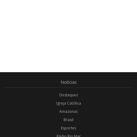
Notícias
Destaques
Igreja Católica
Amazonas
Brasil
Esportes
Rádio Rio Mar