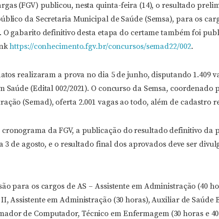
gas (FGV) publicou, nesta quinta-feira (14), o resultado preli
público da Secretaria Municipal de Saúde (Semsa), para os carg
. O gabarito definitivo desta etapa do certame também foi pub
ink
https://conhecimento.fgv.br/concursos/semad22/002
.
datos realizaram a prova no dia 5 de junho, disputando 1.409 
em Saúde (Edital 002/2021). O concurso da Semsa, coordenado p
ração (Semad), oferta 2.001 vagas ao todo, além de cadastro r
cronograma da FGV, a publicação do resultado definitivo da p
ia 3 de agosto, e o resultado final dos aprovados deve ser divu
são para os cargos de AS – Assistente em Administração (40 ho
I, Assistente em Administração (30 horas), Auxiliar de Saúde 
mador de Computador, Técnico em Enfermagem (30 horas e 40 