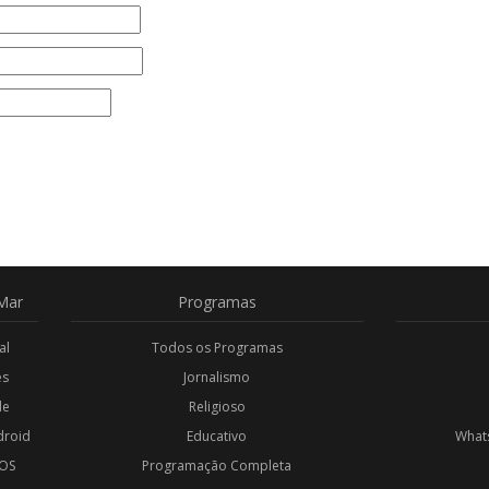
Mar
Programas
al
Todos os Programas
es
Jornalismo
de
Religioso
droid
Educativo
Whats
iOS
Programação Completa