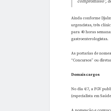
compromisso”, de
Ainda conforme Djalma
urgencistas, três clín
para 40 horas semanai
gastroenterologistas.
As portarias de nomeaç
“Concursos” ou direta
Demais cargos
No dia 4/7, a FGV publ
(especialista em Saúde
A nomeação e convoca