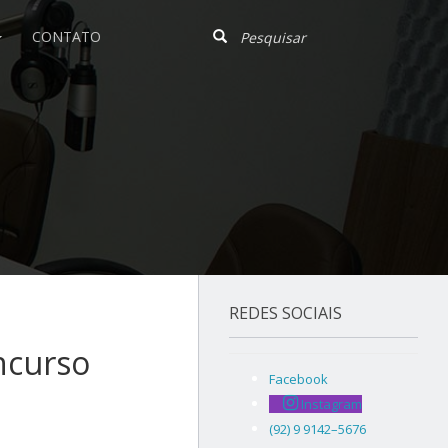
CONTATO
REDES SOCIAIS
ncurso
Facebook
Instagram
(92) 9 9142–5676