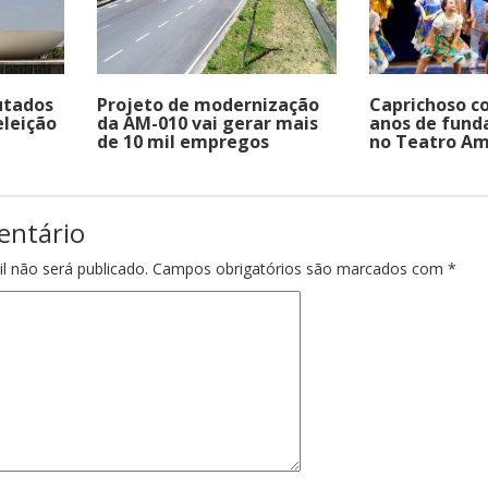
utados
Projeto de modernização
Caprichoso 
eleição
da AM-010 vai gerar mais
anos de fund
de 10 mil empregos
no Teatro A
entário
l não será publicado.
Campos obrigatórios são marcados com
*