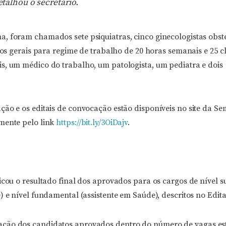
talhou o secretário.
, foram chamados sete psiquiatras, cinco ginecologistas obste
icos gerais para regime de trabalho de 20 horas semanais e 25 cl
s, um médico do trabalho, um patologista, um pediatra e dois
ão e os editais de convocação estão disponíveis no site da Se
mente pelo link
https://bit.ly/3OiDajv
.
icou o resultado final dos aprovados para os cargos de nível s
) e nível fundamental (assistente em Saúde), descritos no Edita
ção dos candidatos aprovados dentro do número de vagas est