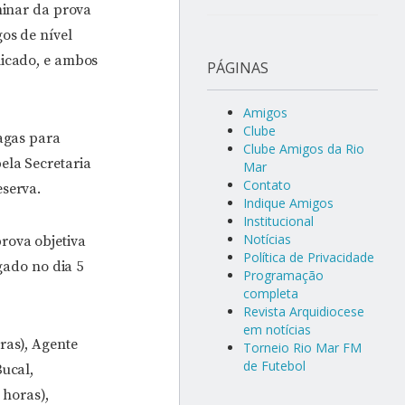
minar da prova
os de nível
licado, e ambos
PÁGINAS
Amigos
Clube
vagas para
Clube Amigos da Rio
ela Secretaria
Mar
Contato
eserva.
Indique Amigos
Institucional
Notícias
rova objetiva
Política de Privacidade
lgado no dia 5
Programação
completa
Revista Arquidiocese
em notícias
ras), Agente
Torneio Rio Mar FM
de Futebol
Bucal,
horas),