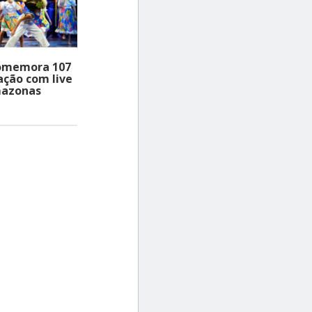
comemora 107
ação com live
mazonas