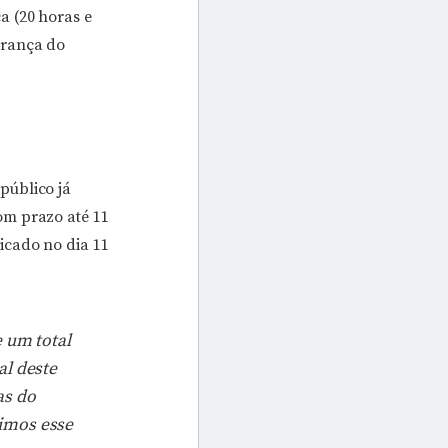
a (20 horas e
urança do
público já
om prazo até 11
icado no dia 11
 um total
al deste
as do
imos esse