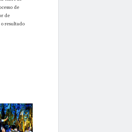
ocesso de
or de
 o resultado