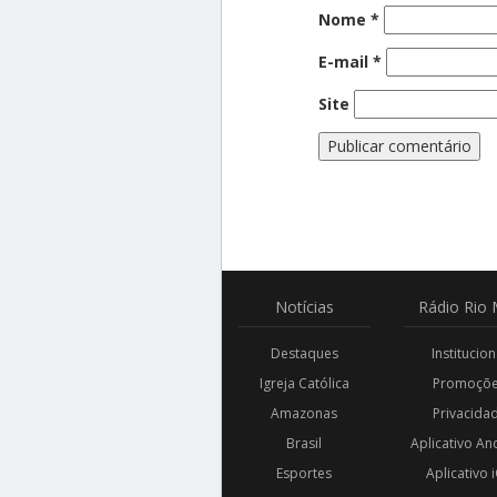
Nome
*
E-mail
*
Site
Notícias
Rádio
Rio 
Destaques
Institucion
Igreja Católica
Promoçõ
Amazonas
Privacida
Brasil
Aplicativo An
Esportes
Aplicativo 