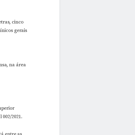
tras, cinco
ínicos gerais
msa, na área
uperior
l 002/2021.
á entre as