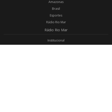
Amazonas
Brasil
Esportes
Rádio Rio Mar
Rádio
Rio Mar
Institucional
Promoções
Privacidade
Aplicativo Android
Aplicativo iOS
Login
Webmail
Programas
Todos os Programas
Jornalismo