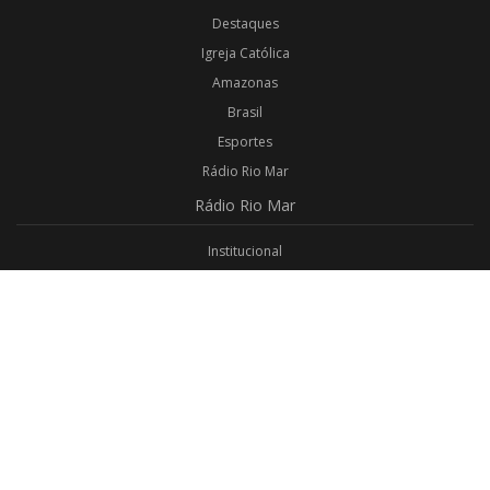
Destaques
Igreja Católica
Amazonas
Brasil
Esportes
Rádio Rio Mar
Rádio
Rio Mar
Institucional
Promoções
Privacidade
Aplicativo Android
Aplicativo iOS
Login
Webmail
Programas