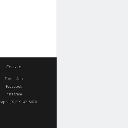
Contato
Formulário
Facebook
Instagram
app: (92) 9 9142–5676