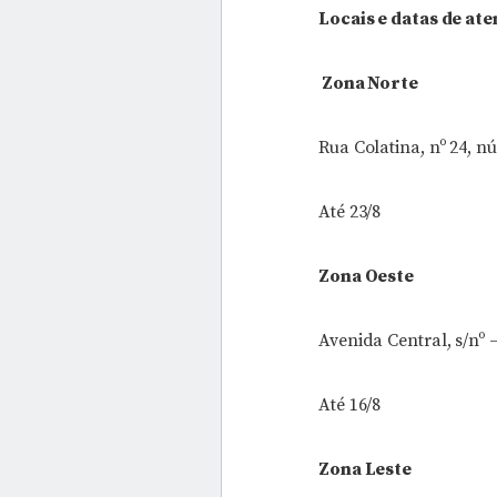
Locais e datas de at
Zona Norte
Rua Colatina, nº 24, n
Até 23/8
Zona Oeste
Avenida Central, s/nº 
Até 16/8
Zona Leste