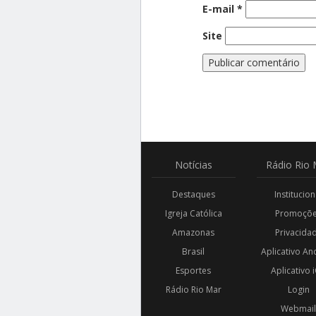
E-mail
*
Site
Notícias
Rádio
Rio 
Destaques
Institucion
Igreja Católica
Promoçõ
Amazonas
Privacida
Brasil
Aplicativo An
Esportes
Aplicativo 
Rádio Rio Mar
Login
Webmai