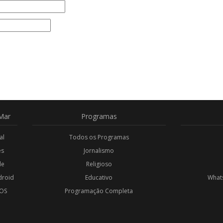
Mar
Programas
al
Todos os Programas
es
Jornalismo
de
Religioso
droid
Educativo
Whats
iOS
Programação Completa
l