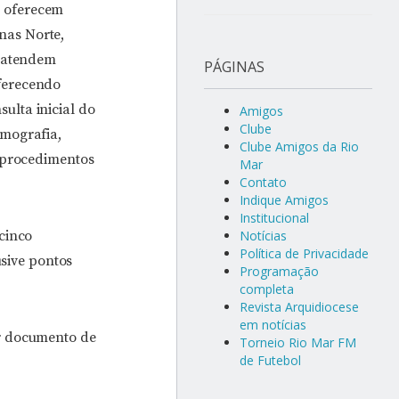
r oferecem
nas Norte,
s atendem
PÁGINAS
ferecendo
ulta inicial do
Amigos
Clube
amografia,
Clube Amigos da Rio
e procedimentos
Mar
Contato
Indique Amigos
Institucional
cinco
Notícias
Política de Privacidade
usive pontos
Programação
completa
Revista Arquidiocese
em notícias
ar documento de
Torneio Rio Mar FM
de Futebol