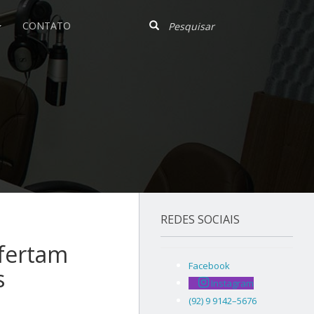
CONTATO
REDES SOCIAIS
fertam
Facebook
s
Instagram
(92) 9 9142–5676