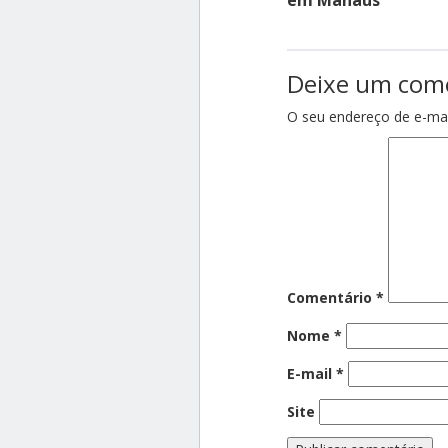
em Manaus
Deixe um com
O seu endereço de e-mai
Comentário
*
Nome
*
E-mail
*
Site