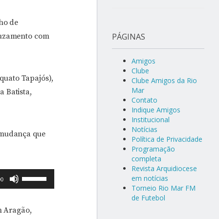
cho de
cruzamento com
PÁGINAS
Amigos
Clube
quato Tapajós),
Clube Amigos da Rio
Mar
 Batista,
Contato
Indique Amigos
Institucional
Notícias
a mudança que
Política de Privacidade
Programação
completa
Revista Arquidiocese
Use
em notícias
00
Torneio Rio Mar FM
as
de Futebol
setas
m Aragão,
para