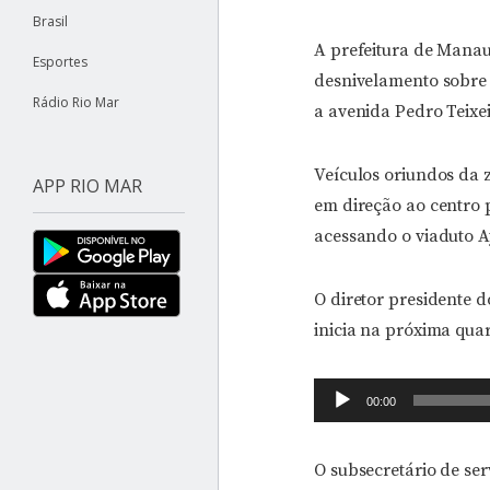
Brasil
A prefeitura de Manau
Esportes
desnivelamento sobre 
Rádio Rio Mar
a avenida Pedro Teixei
Veículos oriundos da 
APP RIO MAR
em direção ao centro 
acessando o viaduto A
O diretor presidente 
inicia na próxima quart
Tocador
00:00
de
áudio
O subsecretário de ser