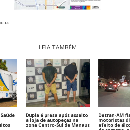
anaus
LEIA TAMBÉM
 Saúde
Dupla é presa após assalto
Detran-AM fl
a loja de autopeças na
motoristas di
itos
zona Centro-Sul de Manaus
efeito de álc