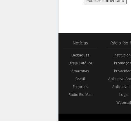
Notícias
Rádio
Rio 
Destaques
Institucion
Igreja Católica
Promoçõ
Amazonas
Privacida
Brasil
Aplicativo An
Esportes
Aplicativo 
Rádio Rio Mar
Login
Webmai
© 2018 - 2026 RÁDIO RIO MAR. TODOS OS DIREIT