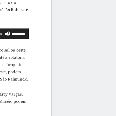
 leito do
cima
é. As linhas de
ou
para
baixo
Use
00
para
as
aumentar
setas
ou
o sul ou oeste,
para
diminuir
té a rotatória
cima
o
e a Torquato
ou
volume.
este, podem
para
o São Raimundo.
baixo
para
arcy Vargas,
aumentar
v. Macéio podem
ou
diminuir