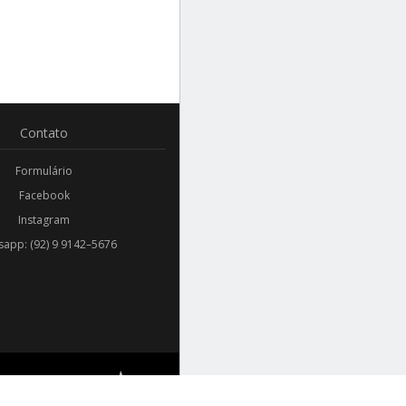
Contato
Formulário
Facebook
Instagram
app: (92) 9 9142–5676