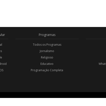
Mar
Programas
al
Todos os Programas
es
Jornalismo
de
Religioso
droid
Educativo
Whats
iOS
Programação Completa
l
OS RESERVADOS.