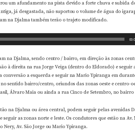
strou um afundamento na pista devido a forte chuva e subida do
antiga, já desgastada, não suportou o volume de água do igarap
gam na Djalma também terão o trajeto modificado.
00:
am na Djalma, sendo centro / bairro, em direção às zonas centr
o à direita na rua Jorge Veiga (dentro do Eldorado) e seguir a
 a conversão a esquerda e seguir na Mario Ypiranga em durant
 no sentido bairro/centro, oriundos das zonas oeste e centro-o
rasil, Álvaro Maia ou ainda a rua Cinco de Setembro, no bairr
estão na Djalma ou área central, podem seguir pelas avenidas D
 e seguir as zonas norte e leste. Os condutores que estão na A
o Nery, Av. São Jorge ou Mario Ypiranga.