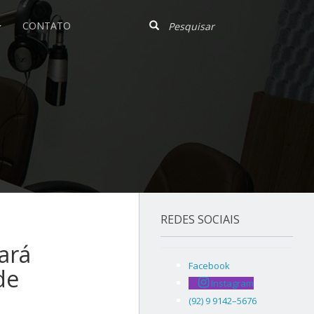
CONTATO
REDES SOCIAIS
ará
Facebook
de
Instagram
(92) 9 9142–5676