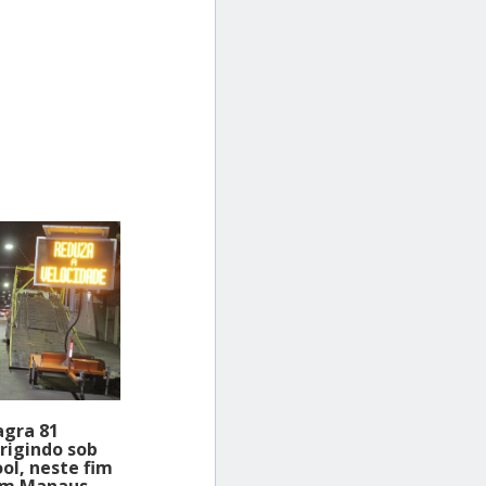
agra 81
rigindo sob
ool, neste fim