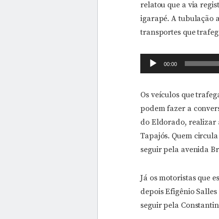
relatou que a via regi
igarapé. A tubulação 
transportes que trafe
Tocador
00:00
de
áudio
Os veículos que trafeg
podem fazer a conversã
do Eldorado, realizar
Tapajós. Quem circula
seguir pela avenida B
Já os motoristas que 
depois Efigênio Salles
seguir pela Constantin