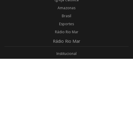
Amazonas
Brasil
Esportes
Rádio Rio Mar
Rádio
Rio Mar
Institucional
Promoções
Privacidade
Aplicativo Android
Aplicativo iOS
Login
Webmail
Programas
Todos os Programas
Jornalismo