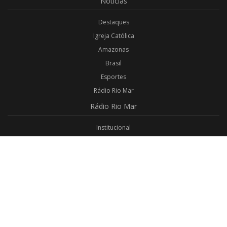
Notícias
Destaques
Igreja Católica
Amazonas
Brasil
Esportes
Rádio Rio Mar
Rádio
Rio Mar
Institucional
Promoções
Privacidade
Aplicativo Android
Aplicativo iOS
Login
Webmail
Programas