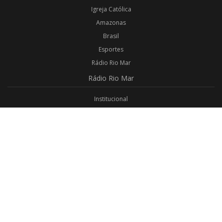
Igreja Católica
Amazonas
Brasil
Esportes
Rádio Rio Mar
Rádio
Rio Mar
Institucional
Promoções
Privacidade
Aplicativo Android
Aplicativo iOS
Login
Webmail
Programas
Todos os Programas