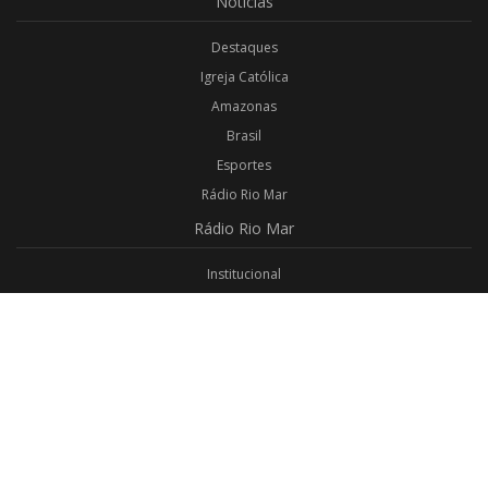
Notícias
Destaques
Igreja Católica
Amazonas
Brasil
Esportes
Rádio Rio Mar
Rádio
Rio Mar
Institucional
Promoções
Privacidade
Aplicativo Android
Aplicativo iOS
Login
Webmail
Programas