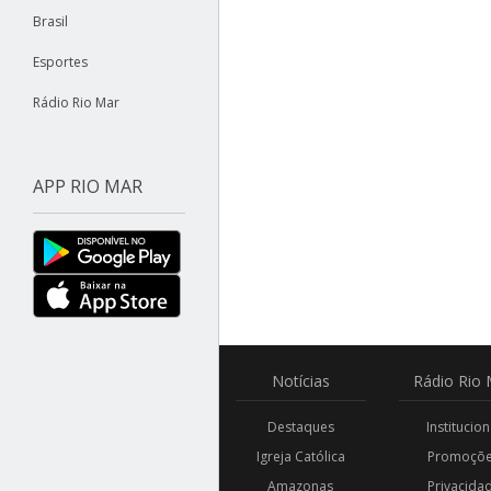
Brasil
Esportes
Rádio Rio Mar
APP RIO MAR
Notícias
Rádio
Rio 
Destaques
Institucion
Igreja Católica
Promoçõ
Amazonas
Privacida