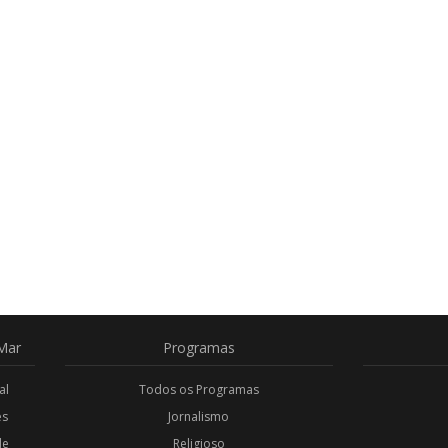
Mar
Programas
al
Todos os Programas
es
Jornalismo
de
Religioso