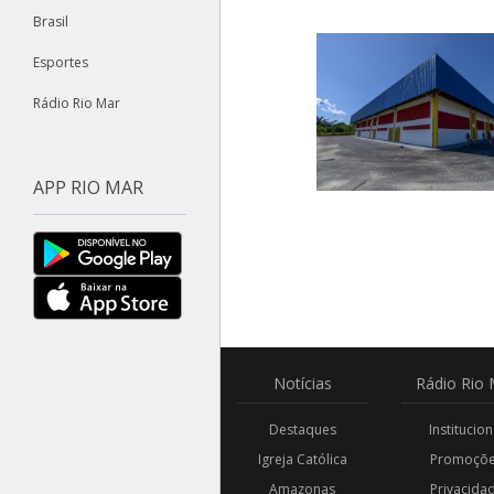
Brasil
Esportes
Rádio Rio Mar
APP RIO MAR
Notícias
Rádio
Rio 
Destaques
Institucion
Igreja Católica
Promoçõ
Amazonas
Privacida