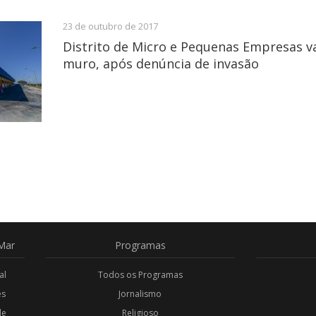
23 de outubro de 2017
Distrito de Micro e Pequenas Empresas v
muro, após denúncia de invasão
Mar
Programas
al
Todos os Programas
es
Jornalismo
de
Religioso