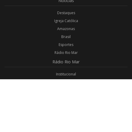
Notícias
Destaques
Igreja Católica
Amazonas
Brasil
Esportes
Rádio Rio Mar
Rádio
Rio Mar
Institucional
Promoções
Privacidade
Aplicativo Android
Aplicativo iOS
Login
Webmail
Programas