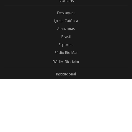
Notícias
Destaques
Igreja Católica
Amazonas
Brasil
Esportes
Rádio Rio Mar
Rádio
Rio Mar
Institucional
Promoções
Privacidade
Aplicativo Android
Aplicativo iOS
Login
Webmail
Programas