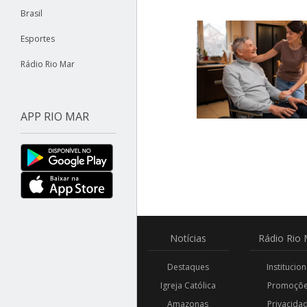
Brasil
Esportes
Rádio Rio Mar
APP RIO MAR
Notícias
Rádio
Rio 
Destaques
Institucion
Igreja Católica
Promoçõ
Amazonas
Privacida