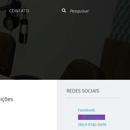
CONTATO
REDES SOCIAIS
rições
Facebook
Instagram
(92) 9 9142–5676