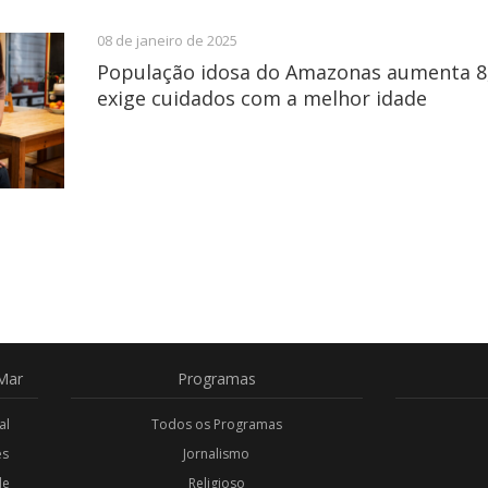
08 de janeiro de 2025
População idosa do Amazonas aumenta 8,
exige cuidados com a melhor idade
Mar
Programas
al
Todos os Programas
es
Jornalismo
de
Religioso