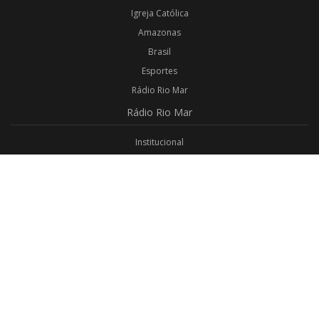
Igreja Católica
Amazonas
Brasil
Esportes
Rádio Rio Mar
Rádio
Rio Mar
Institucional
Promoções
Privacidade
Aplicativo Android
Aplicativo iOS
Login
Webmail
Programas
Todos os Programas