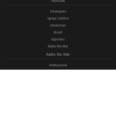
Notícias
Destaques
Igreja Católica
Amazonas
Brasil
Esportes
Rádio Rio Mar
Rádio
Rio Mar
Institucional
Promoções
Privacidade
Aplicativo Android
Aplicativo iOS
Login
Webmail
Programas