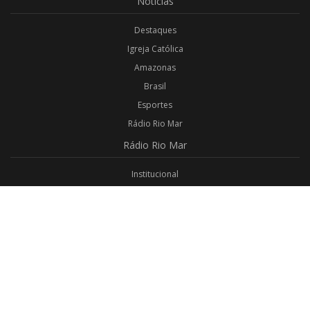
Notícias
Destaques
Igreja Católica
Amazonas
Brasil
Esportes
Rádio Rio Mar
Rádio
Rio Mar
Institucional
Promoções
Privacidade
Aplicativo Android
Aplicativo iOS
Login
Webmail
Programas