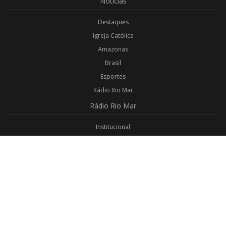
Notícias
Destaques
Igreja Católica
Amazonas
Brasil
Esportes
Rádio Rio Mar
Rádio
Rio Mar
Institucional
Promoções
Privacidade
Aplicativo Android
Aplicativo iOS
Login
Webmail
Programas