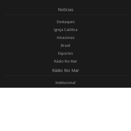
Notícias
Destaques
Igreja Católica
Amazonas
Brasil
Esportes
Rádio Rio Mar
Rádio
Rio Mar
Institucional
Promoções
Privacidade
Aplicativo Android
Aplicativo iOS
Login
Webmail