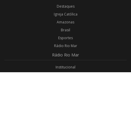
Destaques
Igreja Católica
Amazonas
Brasil
Esportes
Rádio Rio Mar
Rádio
Rio Mar
Institucional
Promoções
Privacidade
Aplicativo Android
Aplicativo iOS
Login
Webmail
Programas