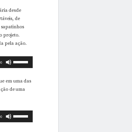
ária desde
táveis, de
e sapatinhos
 projeto.
da pela ação.
Use
00
as
setas
 que em uma das
para
uação de uma
cima
ou
para
Use
00
baixo
as
para
setas