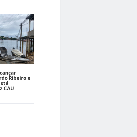
diminuir
o
volume.
lcançar
do Ribeiro e
está
iz CAU