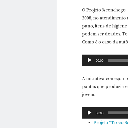
O Projeto ‘Aconchego’
2008, no atendimento 
pano, itens de higiene
podem ser doados. Tod
Como é o caso da autô
Tocador
00:00
de
áudio
A iniciativa começou p
pautas que produzia 
jovem.
Tocador
00:00
de
Projeto “Troco 
áudio