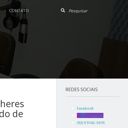
CONTATO
REDES SOCIAIS
lheres
Facebook
odo de
Instagram
(92) 9 9142–5676