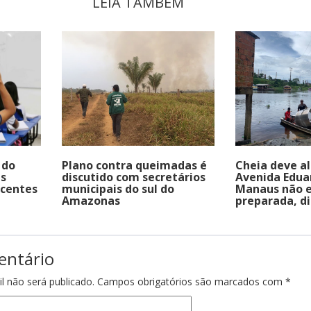
LEIA TAMBÉM
 do
Plano contra queimadas é
Cheia deve a
is
discutido com secretários
Avenida Eduar
ocentes
municipais do sul do
Manaus não 
Amazonas
preparada, d
entário
l não será publicado.
Campos obrigatórios são marcados com
*