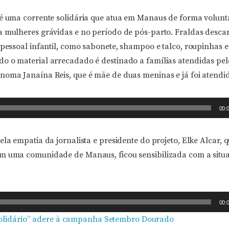
 é uma corrente solidária que atua em Manaus de forma volunt
a mulheres grávidas e no período de pós-parto. Fraldas descar
 pessoal infantil, como sabonete, shampoo e talco, roupinhas 
o o material arrecadado é destinado a famílias atendidas pelo
noma Janaína Reis, que é mãe de duas meninas e já foi atendi
00:
ela empatia da jornalista e presidente do projeto, Elke Alcar,
em uma comunidade de Manaus, ficou sensibilizada com a sit
00:
Solidário” adere à campanha Setembro Dourado