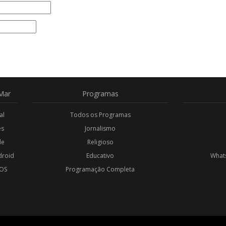
Mar
Programas
al
Todos os Programas
es
Jornalismo
de
Religioso
droid
Educativo
Whats
iOS
Programação Completa
l