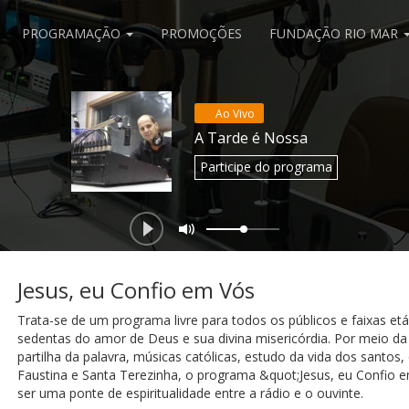
PROGRAMAÇÃO
PROMOÇÕES
FUNDAÇÃO RIO MAR
Ao Vivo
A Tarde é Nossa
Participe
do programa
Jesus, eu Confio em Vós
Trata-se de um programa livre para todos os públicos e faixas et
sedentas do amor de Deus e sua divina misericórdia. Por meio da
partilha da palavra, músicas católicas, estudo da vida dos santos,
Faustina e Santa Terezinha, o programa &quot;Jesus, eu Confio 
ser uma ponte de espiritualidade entre a rádio e o ouvinte.