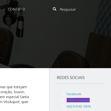
CONTATO
REDES SOCIAIS
árias que estejam
 oração, louvor,
Facebook
 em especial Santa
Instagram
em Vós&quot; quer
(92) 9 9142–5676