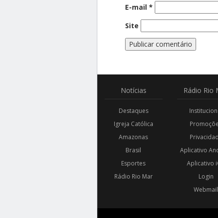
E-mail
*
Site
Notícias
Rádio
Rio 
Destaques
Institucion
Igreja Católica
Promoçõ
Amazonas
Privacida
Brasil
Aplicativo An
Esportes
Aplicativo 
Rádio Rio Mar
Login
Webmai