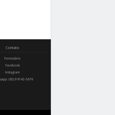
Contato
Formulário
Facebook
Instagram
app: (92) 9 9142–5676