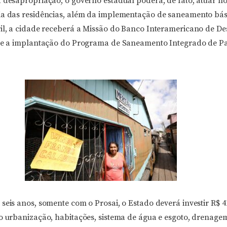
a desapropriação, o governo estadual poderá, de fato, atuar no
ia das residências, além da implementação de saneamento bás
ril, a cidade receberá a Missão do Banco Interamericano de D
bre a implantação do Programa de Saneamento Integrado de Par
seis anos, somente com o Prosai, o Estado deverá investir R$ 4
do urbanização, habitações, sistema de água e esgoto, drenage