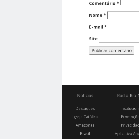
Comentário
*
Nome
*
E-mail
*
Site
Notícias
Rádio
Rio 
Destaques
Institucion
Igreja Católica
Promoçõ
Amazonas
Privacida
Brasil
Aplicativo An