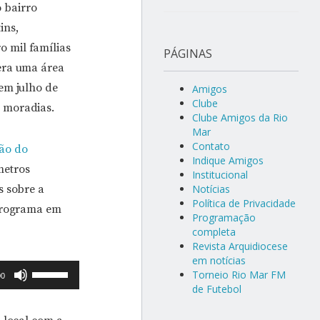
 bairro
ins,
o mil famílias
PÁGINAS
 era uma área
 em julho de
Amigos
Clube
s moradias.
Clube Amigos da Rio
Mar
Contato
ção do
Indique Amigos
metros
Institucional
s sobre a
Notícias
Política de Privacidade
 programa em
Programação
completa
Revista Arquidiocese
em notícias
Use
Torneio Rio Mar FM
00
de Futebol
as
setas