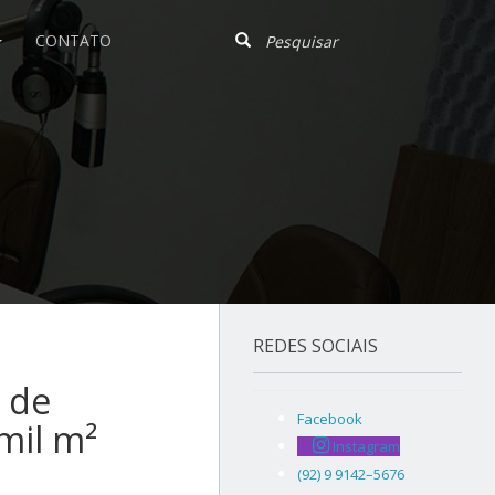
CONTATO
REDES SOCIAIS
 de
Facebook
 mil m²
Instagram
(92) 9 9142–5676