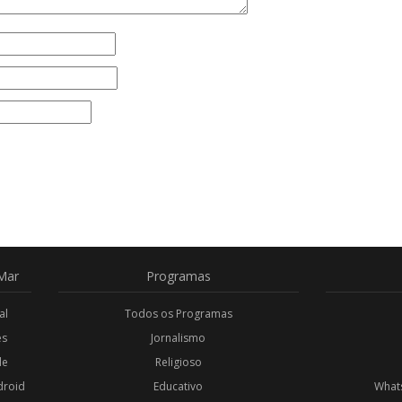
Mar
Programas
al
Todos os Programas
es
Jornalismo
de
Religioso
droid
Educativo
Whats