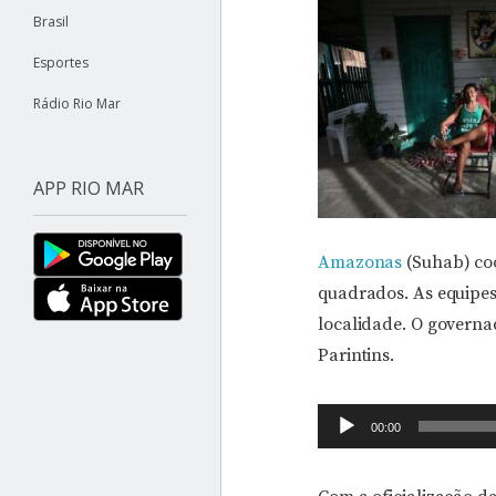
Brasil
Esportes
Rádio Rio Mar
APP RIO MAR
Amazonas
(Suhab) coo
quadrados. As equipes
localidade. O governa
Parintins.
Tocador
00:00
de
áudio