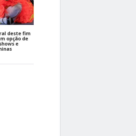
ral deste fim
em opção de
 shows e
ninas