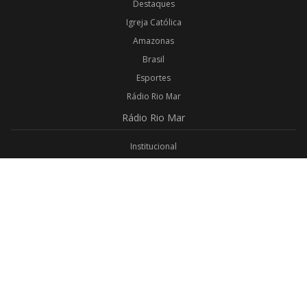
Destaques
Igreja Católica
Amazonas
Brasil
Esportes
Rádio Rio Mar
Rádio
Rio Mar
Institucional
Promoções
Privacidade
Aplicativo Android
Aplicativo iOS
Login
Webmail
Programas