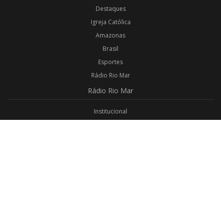
Destaques
Igreja Católica
Amazonas
Brasil
Esportes
Rádio Rio Mar
Rádio
Rio Mar
Institucional
Promoções
Privacidade
Aplicativo Android
Aplicativo iOS
Login
Webmail
Programas