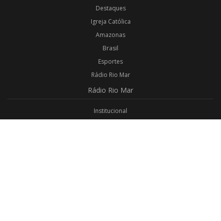
Destaques
Igreja Católica
Amazonas
Brasil
Esportes
Rádio Rio Mar
Rádio
Rio Mar
Institucional
Promoções
Privacidade
Aplicativo Android
Aplicativo iOS
Login
Webmail
Programas