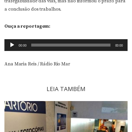
trafegabilidade das vias, mas não informou o prazo para
a conclusão dos trabalhos.
Ouça a reportagem:
Tocador
00:00
00:00
de
áudio
Ana Maria Reis / Rádio Rio Mar
LEIA TAMBÉM