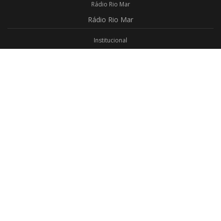
Rádio Rio Mar
Rádio
Rio Mar
Institucional
Promoções
Privacidade
Aplicativo Android
Aplicativo iOS
Login
Webmail
Programas
Todos os Programas
Jornalismo
Religioso
Educativo
Programação Completa