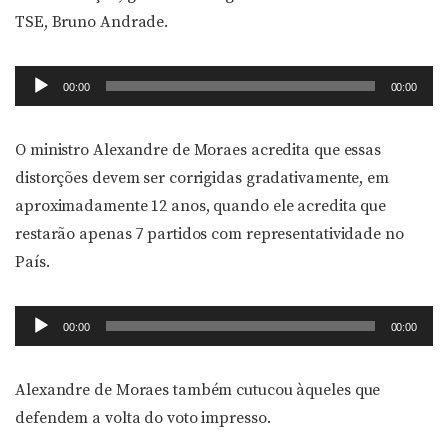
TSE, Bruno Andrade.
Tocador
00:00
00:00
de
áudio
O ministro Alexandre de Moraes acredita que essas
distorções devem ser corrigidas gradativamente, em
aproximadamente 12 anos, quando ele acredita que
restarão apenas 7 partidos com representatividade no
País.
Tocador
00:00
00:00
de
áudio
Alexandre de Moraes também cutucou àqueles que
defendem a volta do voto impresso.