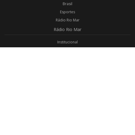
Brasil
Esportes
Rádio Rio Mar
Rádio
Rio Mar
Institucional
Promoções
Privacidade
Aplicativo Android
Aplicativo iOS
Login
Webmail
Programas
Todos os Programas
Jornalismo
Religioso