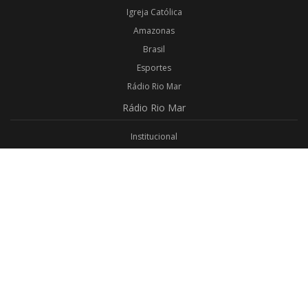
Igreja Católica
Amazonas
Brasil
Esportes
Rádio Rio Mar
Rádio
Rio Mar
Institucional
Promoções
Privacidade
Aplicativo Android
Aplicativo iOS
Login
Webmail
Programas
Todos os Programas