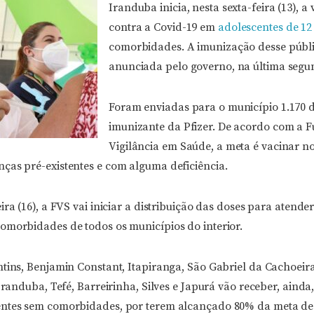
Iranduba inicia, nesta sexta-feira (13), a
contra a Covid-19 em
adolescentes de 12
comorbidades. A imunização desse públi
anunciada pelo governo, na última segun
Foram enviadas para o município 1.170 
imunizante da Pfizer. De acordo com a 
Vigilância em Saúde, a meta é vacinar n
ças pré-existentes e com alguma deficiência.
ira (16), a FVS vai iniciar a distribuição das doses para atende
omorbidades de todos os municípios do interior.
ntins, Benjamin Constant, Itapiranga, São Gabriel da Cachoeir
Iranduba, Tefé, Barreirinha, Silves e Japurá vão receber, ainda,
entes sem comorbidades, por terem alcançado 80% da meta de