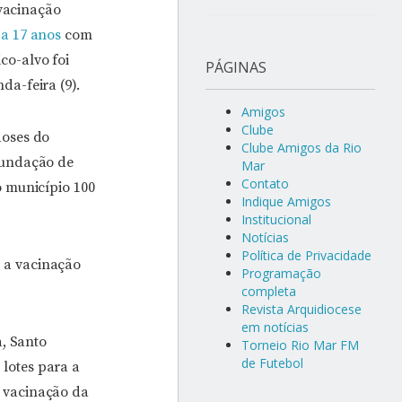
 vacinação
 a 17 anos
com
co-alvo foi
PÁGINAS
da-feira (9).
Amigos
Clube
doses do
Clube Amigos da Rio
Fundação de
Mar
Contato
o município 100
Indique Amigos
Institucional
Notícias
Política de Privacidade
r a vacinação
Programação
completa
Revista Arquidiocese
em notícias
a, Santo
Torneio Rio Mar FM
de Futebol
 lotes para a
 vacinação da