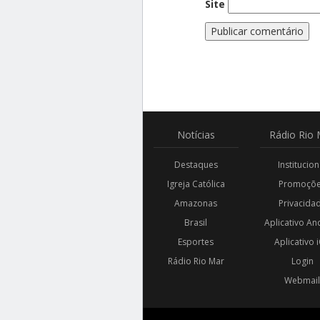
Site
Notícias
Rádio
Rio 
Destaques
Institucion
Igreja Católica
Promoçõ
Amazonas
Privacida
Brasil
Aplicativo An
Esportes
Aplicativo 
Rádio Rio Mar
Login
Webmai