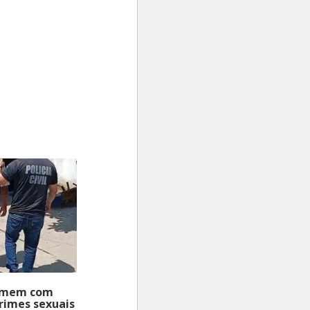
homem com
crimes sexuais