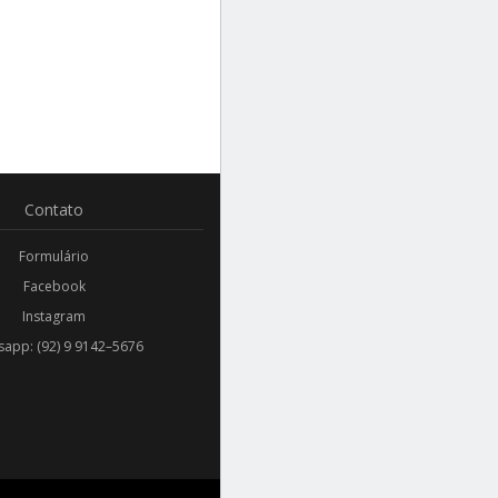
Contato
Formulário
Facebook
Instagram
app: (92) 9 9142–5676