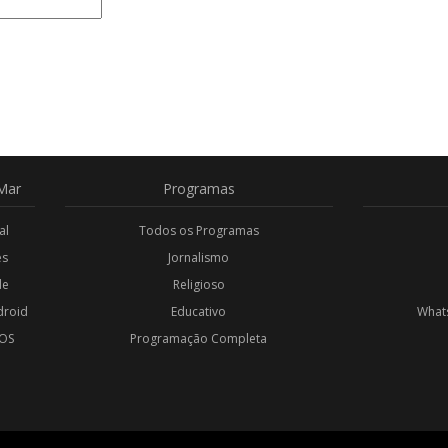
Mar
Programas
al
Todos os Programas
es
Jornalismo
de
Religioso
droid
Educativo
Whats
iOS
Programação Completa
l