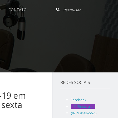
CONTATO
REDES SOCIAIS
d-19 em
Facebook
 sexta
Instagram
(92) 9 9142–5676