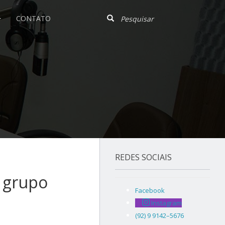
CONTATO
REDES SOCIAIS
o grupo
Facebook
Instagram
(92) 9 9142–5676