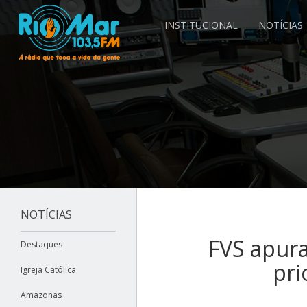
INSTITUCIONAL
NOTÍCIAS
NOTÍCIAS
FVS apura
Destaques
pri
Igreja Católica
Amazonas