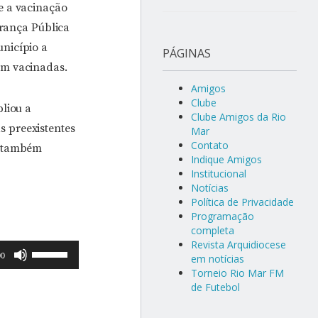
e a vacinação
urança Pública
nicípio a
PÁGINAS
am vacinadas.
Amigos
Clube
liou a
Clube Amigos da Rio
 preexistentes
Mar
Contato
e também
Indique Amigos
Institucional
Notícias
Política de Privacidade
Programação
completa
Revista Arquidiocese
Use
00
em notícias
as
Torneio Rio Mar FM
de Futebol
setas
para