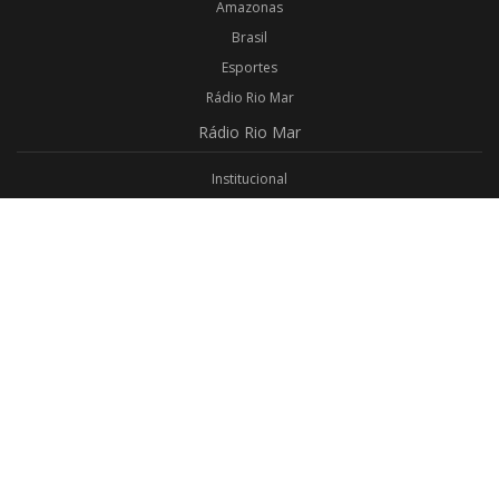
Amazonas
Brasil
Esportes
Rádio Rio Mar
Rádio
Rio Mar
Institucional
Promoções
Privacidade
Aplicativo Android
Aplicativo iOS
Login
Webmail
Programas
Todos os Programas
Jornalismo