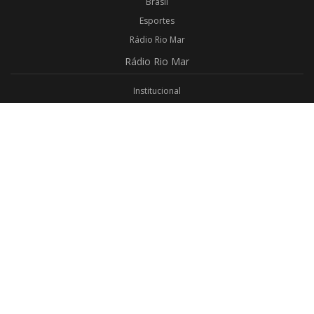
Brasil
Esportes
Rádio Rio Mar
Rádio
Rio Mar
Institucional
Promoções
Privacidade
Aplicativo Android
Aplicativo iOS
Login
Webmail
Programas
Todos os Programas
Jornalismo
Religioso
Educativo