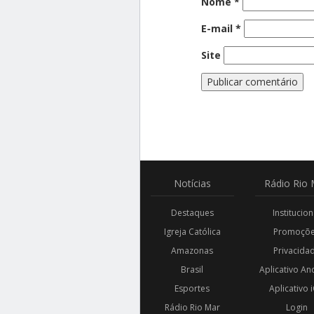
Nome
*
E-mail
*
Site
Notícias
Rádio
Rio 
Destaques
Institucion
Igreja Católica
Promoçõ
Amazonas
Privacida
Brasil
Aplicativo An
Esportes
Aplicativo 
Rádio Rio Mar
Login