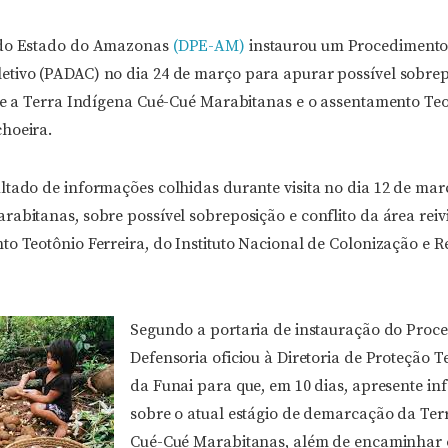
 do Estado do Amazonas
(DPE-AM)
instaurou um Procedimento
tivo (PADAC) no dia 24 de março para apurar possível sobrep
tre a Terra Indígena Cué-Cué Marabitanas e o assentamento Teo
hoeira.
ltado de informações colhidas durante visita no dia 12 de mar
rabitanas, sobre possível sobreposição e conflito da área rei
to Teotônio Ferreira, do Instituto Nacional de Colonização e 
Segundo a portaria de instauração do Proc
Defensoria oficiou à Diretoria de Proteção Te
da Funai para que, em 10 dias, apresente i
sobre o atual estágio de demarcação da Ter
Cué-Cué Marabitanas, além de encaminhar c