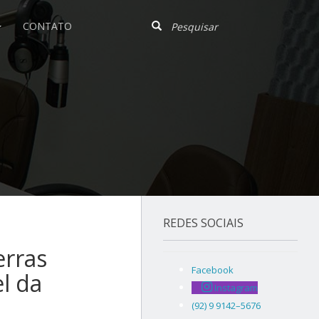
CONTATO
REDES SOCIAIS
erras
Facebook
l da
Instagram
(92) 9 9142–5676