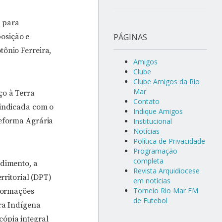
 para
osição e
PÁGINAS
tônio Ferreira,
Amigos
Clube
Clube Amigos da Rio
Mar
ço à Terra
Contato
vindicada com o
Indique Amigos
Reforma Agrária
Institucional
Notícias
Política de Privacidade
Programação
completa
edimento, a
Revista Arquidiocese
rritorial (DPT)
em notícias
Torneio Rio Mar FM
nformações
de Futebol
ra Indígena
ópia integral