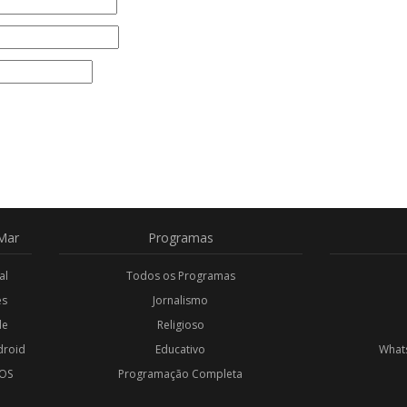
Mar
Programas
al
Todos os Programas
es
Jornalismo
de
Religioso
droid
Educativo
Whats
iOS
Programação Completa