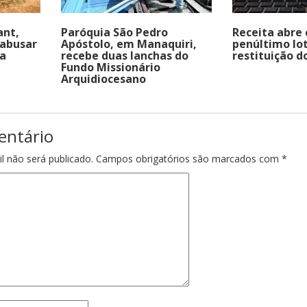
ant,
Paróquia São Pedro
Receita abre 
 abusar
Apóstolo, em Manaquiri,
penúltimo lo
a
recebe duas lanchas do
restituição d
Fundo Missionário
Arquidiocesano
entário
l não será publicado.
Campos obrigatórios são marcados com
*