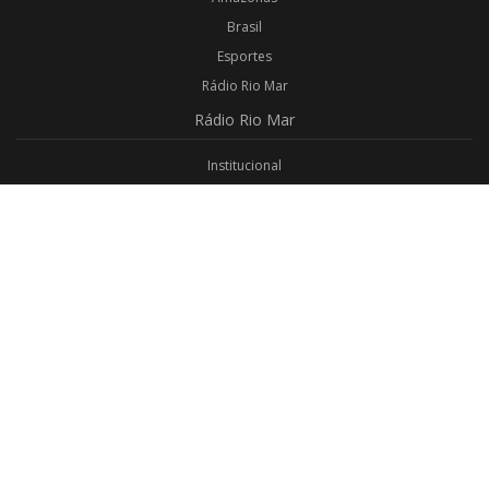
Brasil
Esportes
Rádio Rio Mar
Rádio
Rio Mar
Institucional
Promoções
Privacidade
Aplicativo Android
Aplicativo iOS
Login
Webmail
Programas
Todos os Programas
Jornalismo
Religioso