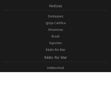
Notícias
Destaques
Igreja Católica
Amazonas
Brasil
Esportes
Rádio Rio Mar
Rádio
Rio Mar
Institucional
Promoções
Privacidade
Aplicativo Android
Aplicativo iOS
Login
Webmail