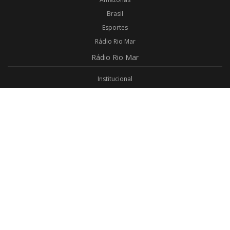
Brasil
Esportes
Rádio Rio Mar
Rádio
Rio Mar
Institucional
Promoções
Privacidade
Aplicativo Android
Aplicativo iOS
Login
Webmail
Programas
Todos os Programas
Jornalismo
Religioso