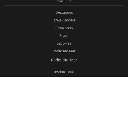
Notícias
Destaques
Igreja Católica
Amazonas
Brasil
Esportes
Rádio Rio Mar
Rádio
Rio Mar
Institucional
Promoções
Privacidade
Aplicativo Android
Aplicativo iOS
Login
Webmail
Programas